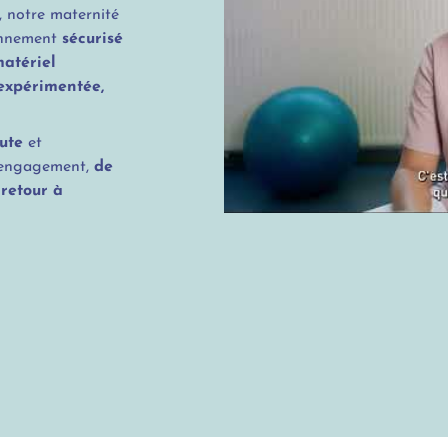
, notre maternité
ronnement
sécurisé
atériel
expérimentée,
oute
et
 engagement,
de
 retour à