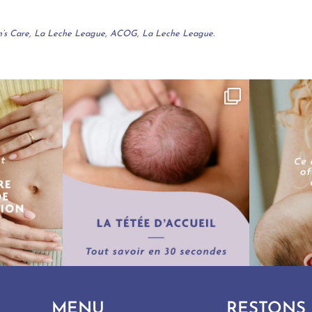
men’s Care, La Leche League, ACOG, La Leche League.
Mai 18
16
0
MENU
RESTONS 