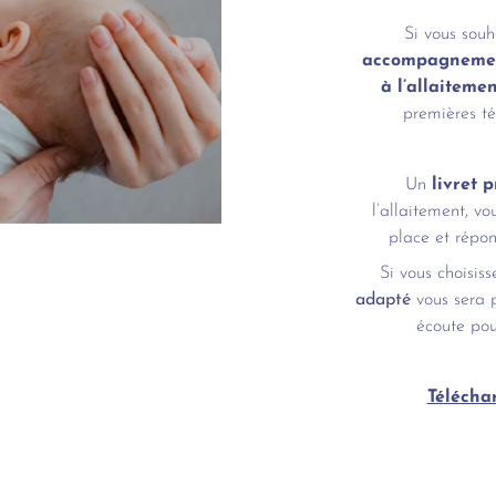
Si vous souha
accompagnement
à l’allaiteme
premières té
Un
livret 
l’allaitement, vo
place et répon
Si vous choisis
adapté
vous sera p
écoute po
Télécha