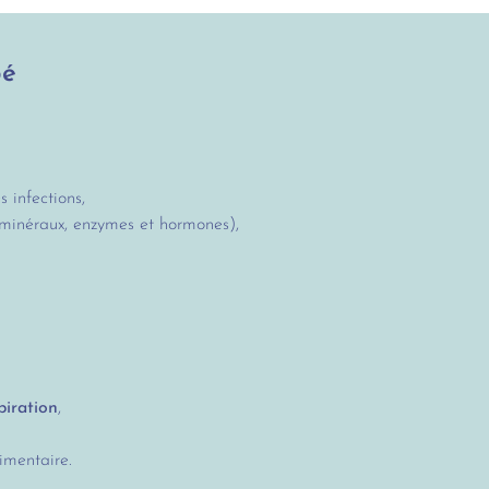
bé
 infections,
, minéraux, enzymes et hormones),
piration
,
limentaire.