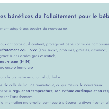
es bénéfices de l’allaitement pour le bé
uement adapté aux besoins du nouveau-né.
aux anticorps qu’il contient, protégeant bébé contre de nombreuses
rfaitement équilibrée
(eau, sucres, protéines, graisses, vitamines
 grâce à des acides gras essentiels,
 nourrisson (MIN)
,
ac encore immature.
ans le bien-être émotionnel du bébé :
he de celle du liquide amniotique, ce qui rassure le nouveau-né,
t bébé à
réguler sa température, son rythme cardiaque et sa res
isant l’attachement,
 l’alimentation maternelle, contribue à préparer la diversification a