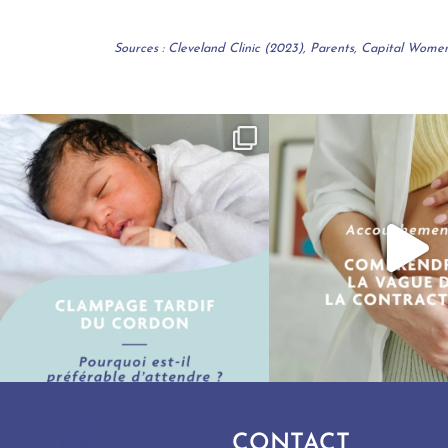
Sources : Cleveland Clinic (2023), Parents, Capital Wo
Mai 28
Mai 21
25
0
13
0
CONTACT